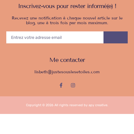
Inscrivez-vous pour rester informé(e) !
Recevez une notification à chaque nouvel article sur le
blog, une à trois fois par mois maximum.
ENTREZ
VOTRE
ENVOY
ADRESSE
EMAIL
Me contacter
lisbeth@justesouslesetoiles.com
F
I
a
n
c
s
e
t
b
a
Copyright © 2026 All rights reserved by apy creative.
o
g
o
r
k
a
-
m
f