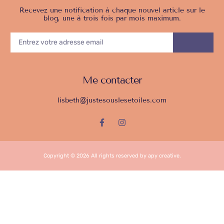
Recevez une notification à chaque nouvel article sur le
blog, une à trois fois par mois maximum.
ENTREZ
VOTRE
ENVOY
ADRESSE
EMAIL
Me contacter
lisbeth@justesouslesetoiles.com
F
I
a
n
c
s
e
t
b
a
Copyright © 2026 All rights reserved by apy creative.
o
g
o
r
k
a
-
m
f