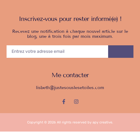
Inscrivez-vous pour rester informé(e) !
Recevez une notification à chaque nouvel article sur le
blog, une à trois fois par mois maximum.
ENTREZ
VOTRE
ENVOY
ADRESSE
EMAIL
Me contacter
lisbeth@justesouslesetoiles.com
F
I
a
n
c
s
e
t
b
a
Copyright © 2026 All rights reserved by apy creative.
o
g
o
r
k
a
-
m